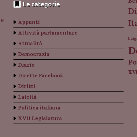
Be
Le categorie
Di
19
It
Appunti
Attività parlamentare
Luig
Attualità
D
Democrazia
Po
Diario
XVI
Dirette Facebook
Diritti
Laicità
Politica italiana
XVII Legislatura