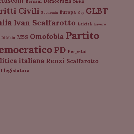
rlusconi
Democrazia
Bersani
Diritti
GLBT
ritti Civili
Europa
Economia
Gay
alia
Ivan Scalfarotto
Laicità
Lavoro
Partito
Omofobia
M5S
i Di Maio
emocratico
PD
Perpetui
litica italiana
Renzi
Scalfarotto
I legislatura