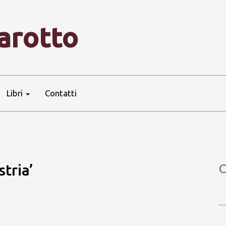
farotto
Libri
Contatti
stria’
C