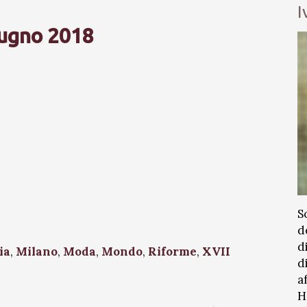
I
iugno 2018
S
d
d
ia
,
Milano
,
Moda
,
Mondo
,
Riforme
,
XVII
d
a
H