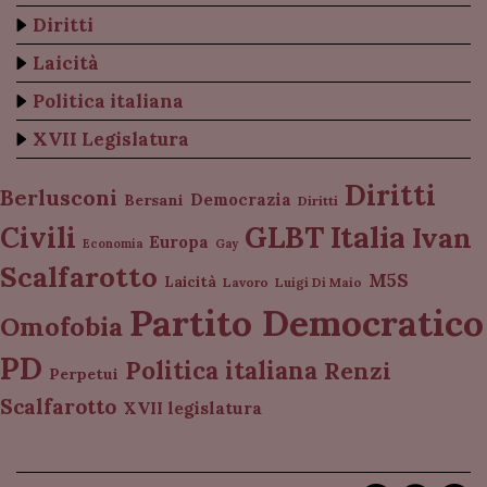
Diritti
Laicità
Politica italiana
XVII Legislatura
Diritti
Berlusconi
Democrazia
Bersani
Diritti
Italia
GLBT
Civili
Ivan
Europa
Economia
Gay
Scalfarotto
M5S
Laicità
Lavoro
Luigi Di Maio
Partito Democratico
Omofobia
PD
Politica italiana
Renzi
Perpetui
Scalfarotto
XVII legislatura