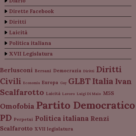
Diario
Dirette Facebook
Diritti
Laicità
Politica italiana
XVII Legislatura
Diritti
Berlusconi
Democrazia
Bersani
Diritti
Italia
GLBT
Civili
Ivan
Europa
Economia
Gay
Scalfarotto
M5S
Laicità
Lavoro
Luigi Di Maio
Partito Democratico
Omofobia
PD
Politica italiana
Renzi
Perpetui
Scalfarotto
XVII legislatura