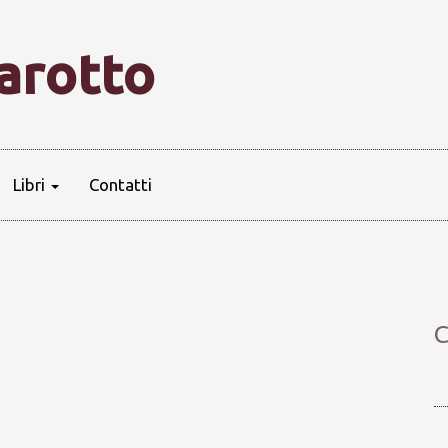
farotto
Libri
Contatti
C