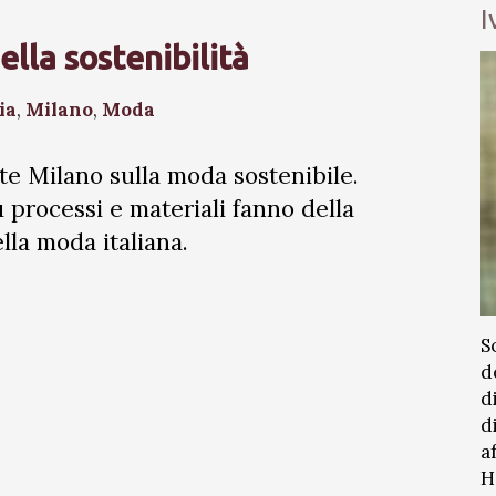
I
ella sostenibilità
ia
,
Milano
,
Moda
te Milano sulla moda sostenibile.
u processi e materiali fanno della
ella moda italiana.
S
d
d
d
a
H