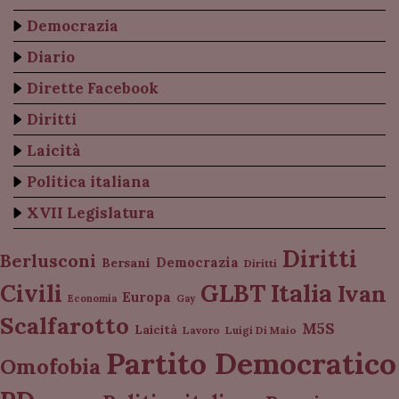
Democrazia
Diario
Dirette Facebook
Diritti
Laicità
Politica italiana
XVII Legislatura
Diritti
Berlusconi
Democrazia
Bersani
Diritti
Italia
GLBT
Civili
Ivan
Europa
Economia
Gay
Scalfarotto
M5S
Laicità
Lavoro
Luigi Di Maio
Partito Democratico
Omofobia