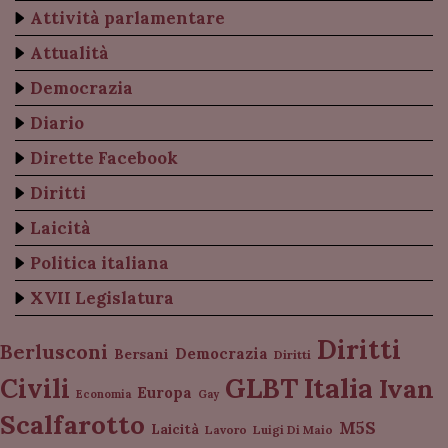
Attività parlamentare
Attualità
Democrazia
Diario
Dirette Facebook
Diritti
Laicità
Politica italiana
XVII Legislatura
Diritti
Berlusconi
Democrazia
Bersani
Diritti
Italia
GLBT
Civili
Ivan
Europa
Economia
Gay
Scalfarotto
M5S
Laicità
Lavoro
Luigi Di Maio