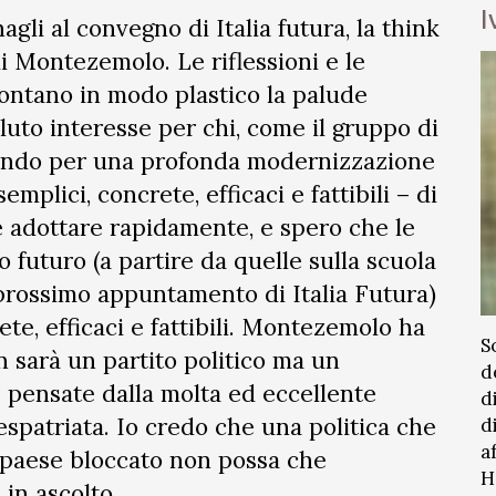
I
agli al convegno di Italia futura, la think
i Montezemolo. Le riflessioni e le
contano in modo plastico la palude
oluto interesse per chi, come il gruppo di
orando per una profonda modernizzazione
mplici, concrete, efficaci e fattibili – di
e adottare rapidamente, e spero che le
o futuro (a partire da quelle sulla scuola
 prossimo appuntamento di Italia Futura)
te, efficaci e fattibili. Montezemolo ha
S
n sarà un partito politico ma un
d
e pensate dalla molta ed eccellente
d
espatriata. Io credo che una politica che
d
a
o paese bloccato non possa che
H
in ascolto.