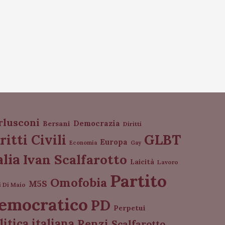
rlusconi
Democrazia
Bersani
Diritti
GLBT
ritti Civili
Europa
Economia
Gay
alia
Ivan Scalfarotto
Laicità
Lavoro
Partito
Omofobia
M5S
i Di Maio
emocratico
PD
Perpetui
litica italiana
Renzi
Scalfarotto