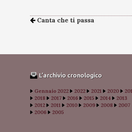
Canta che ti passa
L’archivio cronologico
Gennaio 2022
2022
2021
2020
20
2018
2017
2016
2015
2014
2013
2012
2011
2010
2009
2008
2007
2006
2005