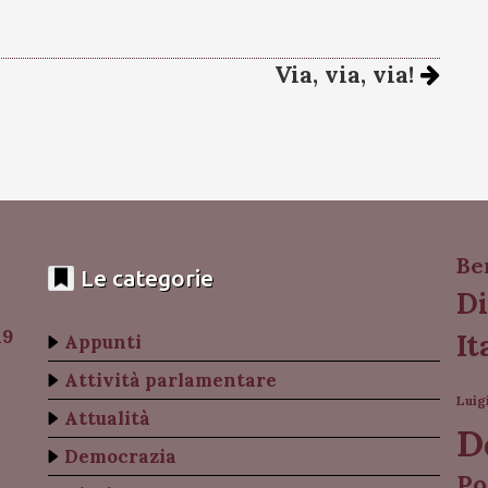
Via, via, via!
Be
Le categorie
Di
19
It
Appunti
Attività parlamentare
Luig
Attualità
D
Democrazia
Po