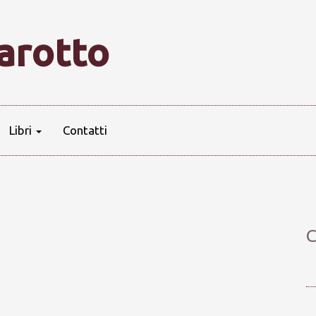
farotto
Libri
Contatti
C