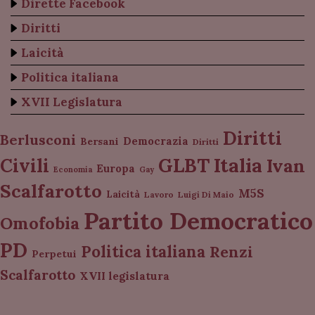
Dirette Facebook
Diritti
Laicità
Politica italiana
XVII Legislatura
Diritti
Berlusconi
Democrazia
Bersani
Diritti
Italia
GLBT
Civili
Ivan
Europa
Economia
Gay
Scalfarotto
M5S
Laicità
Lavoro
Luigi Di Maio
Partito Democratico
Omofobia
PD
Politica italiana
Renzi
Perpetui
Scalfarotto
XVII legislatura