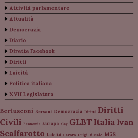
Attività parlamentare
Attualità
Democrazia
Diario
Dirette Facebook
Diritti
Laicità
Politica italiana
XVII Legislatura
Diritti
Berlusconi
Democrazia
Bersani
Diritti
Italia
GLBT
Civili
Ivan
Europa
Economia
Gay
Scalfarotto
M5S
Laicità
Lavoro
Luigi Di Maio