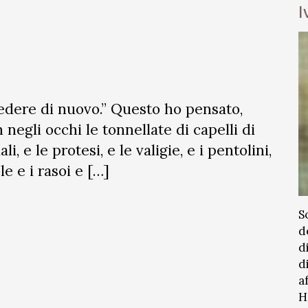
I
edere di nuovo.” Questo ho pensato,
negli occhi le tonnellate di capelli di
i, e le protesi, e le valigie, e i pentolini,
le e i rasoi e […]
S
d
d
d
a
H