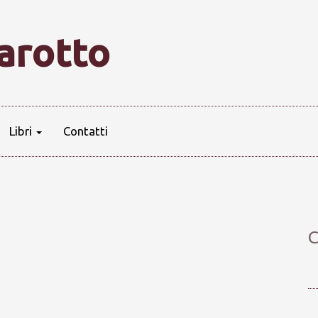
farotto
Libri
Contatti
C