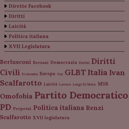
Dirette Facebook
Diritti
Laicità
Politica italiana
XVII Legislatura
Diritti
Berlusconi
Democrazia
Bersani
Diritti
Italia
GLBT
Civili
Ivan
Europa
Economia
Gay
Scalfarotto
M5S
Laicità
Lavoro
Luigi Di Maio
Partito Democratico
Omofobia
PD
Politica italiana
Renzi
Perpetui
Scalfarotto
XVII legislatura