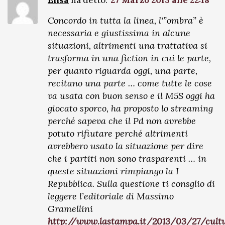
Elisa
ha detto:
27 Marzo 2013 alle 22:18
Concordo in tutta la linea, l'”ombra” è
necessaria e giustissima in alcune
situazioni, altrimenti una trattativa si
trasforma in una fiction in cui le parte,
per quanto riguarda oggi, una parte,
recitano una parte … come tutte le cose
va usata con buon senso e il M5S oggi ha
giocato sporco, ha proposto lo streaming
perché sapeva che il Pd non avrebbe
potuto rifiutare perché altrimenti
avrebbero usato la situazione per dire
che i partiti non sono trasparenti … in
queste situazioni rimpiango la I
Repubblica. Sulla questione ti consglio di
leggere l’editoriale di Massimo
Gramellini
http://www.lastampa.it/2013/03/27/cult