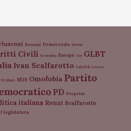
rlusconi
Democrazia
Bersani
Diritti
GLBT
ritti Civili
Europa
Economia
Gay
alia
Ivan Scalfarotto
Laicità
Lavoro
Partito
Omofobia
M5S
i Di Maio
emocratico
PD
Perpetui
litica italiana
Renzi
Scalfarotto
I legislatura