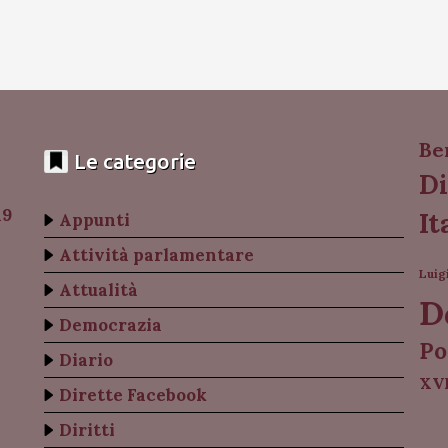
Be
Le categorie
Di
19
It
Appunti
Attività parlamentare
Luig
Attualità
D
Democrazia
Po
Diario
XVI
Dirette Facebook
Diritti