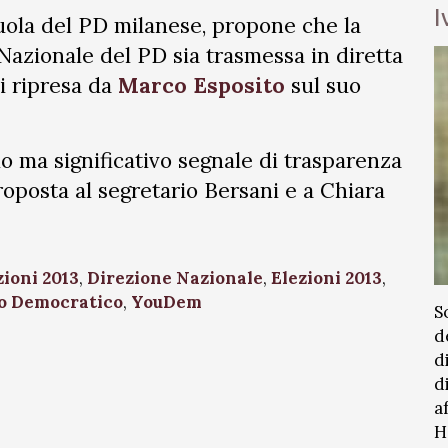
I
uola del PD milanese, propone che la
Nazionale del PD sia trasmessa in diretta
i ripresa da
Marco Esposito
sul suo
o ma significativo segnale di trasparenza
oposta al segretario Bersani e a Chiara
zioni 2013
,
Direzione Nazionale
,
Elezioni 2013
,
to Democratico
,
YouDem
S
d
d
d
a
H