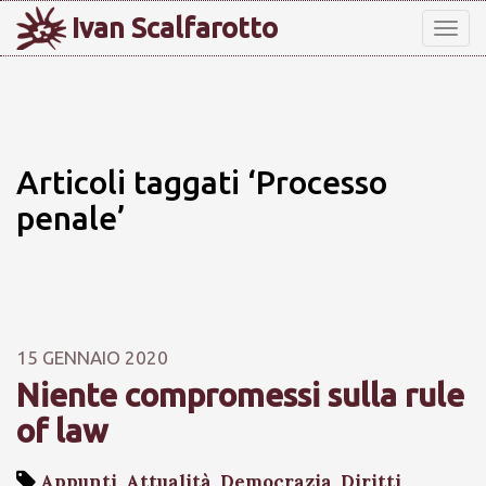
Ivan Scalfarotto
Tog
nav
Articoli taggati ‘Processo
penale’
15 GENNAIO 2020
Niente compromessi sulla rule
of law
Appunti
,
Attualità
,
Democrazia
,
Diritti
,