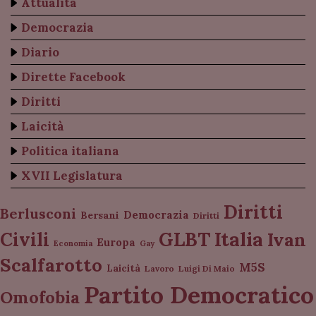
Attualità
Democrazia
Diario
Dirette Facebook
Diritti
Laicità
Politica italiana
XVII Legislatura
Diritti
Berlusconi
Democrazia
Bersani
Diritti
Italia
GLBT
Civili
Ivan
Europa
Economia
Gay
Scalfarotto
M5S
Laicità
Lavoro
Luigi Di Maio
Partito Democratico
Omofobia