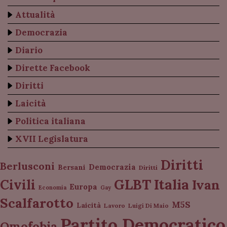
Attualità
Democrazia
Diario
Dirette Facebook
Diritti
Laicità
Politica italiana
XVII Legislatura
Diritti
Berlusconi
Democrazia
Bersani
Diritti
Italia
GLBT
Civili
Ivan
Europa
Economia
Gay
Scalfarotto
M5S
Laicità
Lavoro
Luigi Di Maio
Partito Democratico
Omofobia