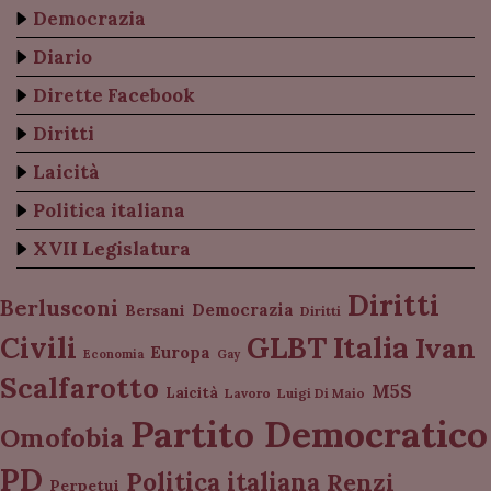
Democrazia
Diario
Dirette Facebook
Diritti
Laicità
Politica italiana
XVII Legislatura
Diritti
Berlusconi
Democrazia
Bersani
Diritti
Italia
GLBT
Civili
Ivan
Europa
Economia
Gay
Scalfarotto
M5S
Laicità
Lavoro
Luigi Di Maio
Partito Democratico
Omofobia
PD
Politica italiana
Renzi
Perpetui