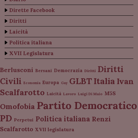
Dirette Facebook
Diritti
Laicità
Politica italiana
XVII Legislatura
Diritti
Berlusconi
Democrazia
Bersani
Diritti
Italia
GLBT
Civili
Ivan
Europa
Economia
Gay
Scalfarotto
M5S
Laicità
Lavoro
Luigi Di Maio
Partito Democratico
Omofobia
PD
Politica italiana
Renzi
Perpetui
Scalfarotto
XVII legislatura