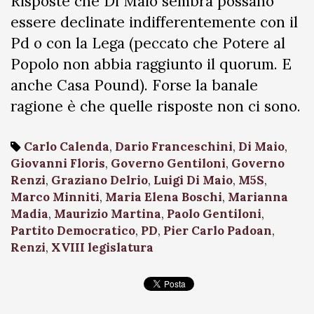
Risposte che Di Maio sembra possano
essere declinate indifferentemente con il
Pd o con la Lega (peccato che Potere al
Popolo non abbia raggiunto il quorum. E
anche Casa Pound). Forse la banale
ragione è che quelle risposte non ci sono.
Carlo Calenda
,
Dario Franceschini
,
Di Maio
,
Giovanni Floris
,
Governo Gentiloni
,
Governo
Renzi
,
Graziano Delrio
,
Luigi Di Maio
,
M5S
,
Marco Minniti
,
Maria Elena Boschi
,
Marianna
Madia
,
Maurizio Martina
,
Paolo Gentiloni
,
Partito Democratico
,
PD
,
Pier Carlo Padoan
,
Renzi
,
XVIII legislatura