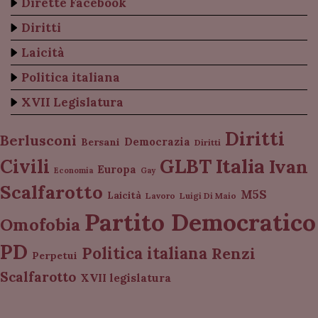
Dirette Facebook
Diritti
Laicità
Politica italiana
XVII Legislatura
Diritti
Berlusconi
Democrazia
Bersani
Diritti
Italia
GLBT
Civili
Ivan
Europa
Economia
Gay
Scalfarotto
M5S
Laicità
Lavoro
Luigi Di Maio
Partito Democratico
Omofobia
PD
Politica italiana
Renzi
Perpetui
Scalfarotto
XVII legislatura