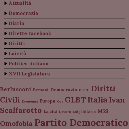
Attualità
Democrazia
Diario
Dirette Facebook
Diritti
Laicità
Politica italiana
XVII Legislatura
Diritti
Berlusconi
Democrazia
Bersani
Diritti
Italia
GLBT
Civili
Ivan
Europa
Economia
Gay
Scalfarotto
M5S
Laicità
Lavoro
Luigi Di Maio
Partito Democratico
Omofobia