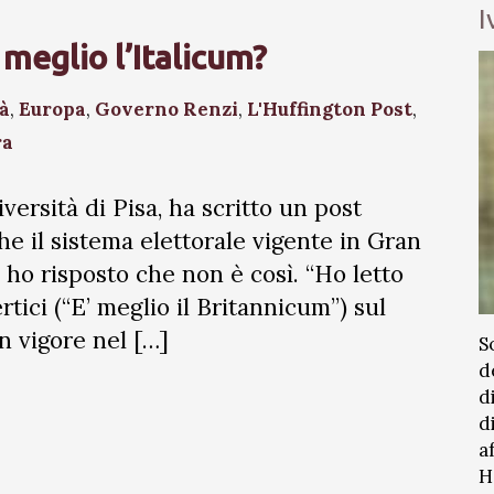
I
 meglio l’Italicum?
tà
,
Europa
,
Governo Renzi
,
L'Huffington Post
,
ra
iversità di Pisa, ha scritto un post
he il sistema elettorale vigente in Gran
i ho risposto che non è così. “Ho letto
tici (“E’ meglio il Britannicum”) sul
in vigore nel […]
S
d
d
d
a
H