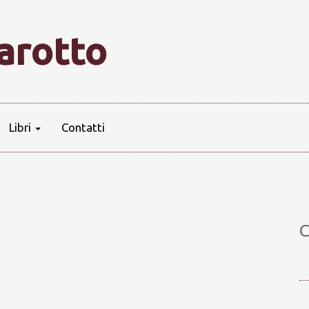
farotto
Libri
Contatti
C