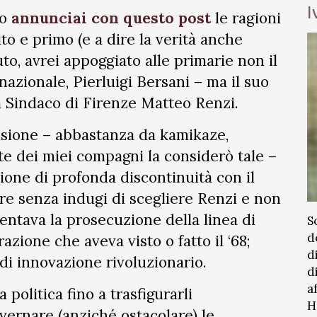
I
do
annunciai con questo post
le ragioni
to e primo (e a dire la verità anche
to, avrei appoggiato alle primarie non il
nazionale, Pierluigi Bersani – ma il suo
ora Sindaco di Firenze Matteo Renzi.
cisione – abbastanza da kamikaze,
te dei miei compagni la considerò tale –
one di profonda discontinuità con il
re senza indugi di scegliere Renzi e non
entava la prosecuzione della linea di
S
d
ione che aveva visto o fatto il ‘68;
d
i innovazione rivoluzionario.
d
a
 politica fino a trasfigurarli
H
rnare (anziché ostacolare) le