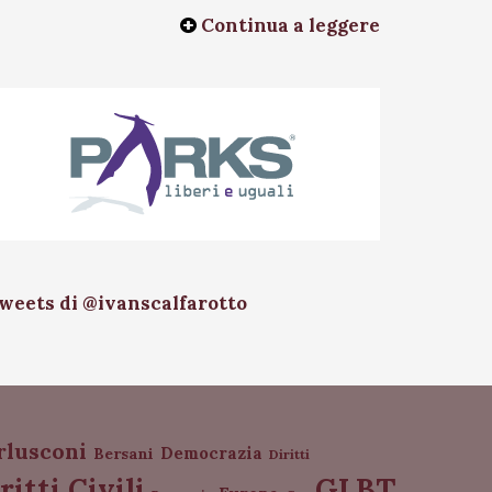
Continua a leggere
weets di @ivanscalfarotto
rlusconi
Democrazia
Bersani
Diritti
GLBT
ritti Civili