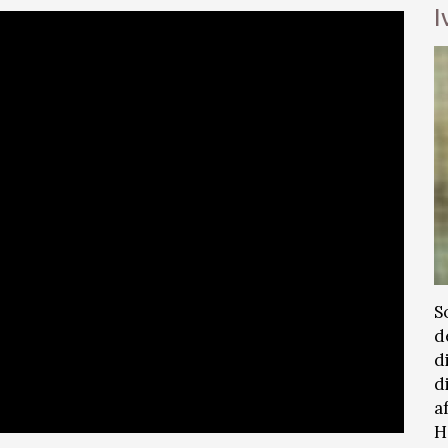
I
S
d
d
d
a
H