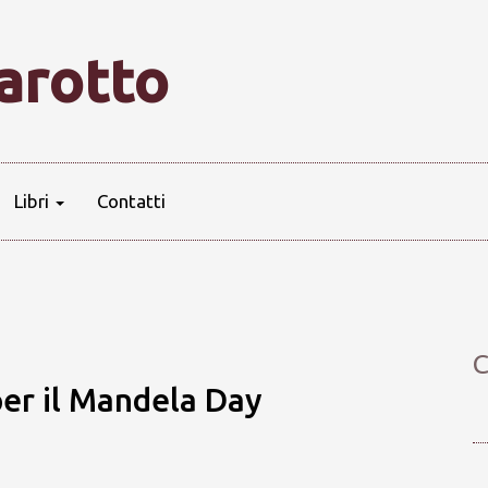
farotto
Libri
Contatti
C
 per il Mandela Day