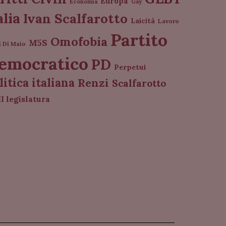
Europa
Economia
Gay
alia
Ivan Scalfarotto
Laicità
Lavoro
Partito
Omofobia
M5S
i Di Maio
emocratico
PD
Perpetui
litica italiana
Renzi
Scalfarotto
I legislatura