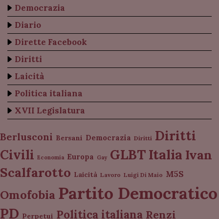
Democrazia
Diario
Dirette Facebook
Diritti
Laicità
Politica italiana
XVII Legislatura
Diritti
Berlusconi
Democrazia
Bersani
Diritti
Italia
GLBT
Civili
Ivan
Europa
Economia
Gay
Scalfarotto
M5S
Laicità
Lavoro
Luigi Di Maio
Partito Democratico
Omofobia
PD
Politica italiana
Renzi
Perpetui