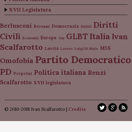
XVII Legislatura
Diritti
Berlusconi
Democrazia
Bersani
Diritti
Italia
GLBT
Civili
Ivan
Europa
Economia
Gay
Scalfarotto
M5S
Laicità
Lavoro
Luigi Di Maio
Partito Democratico
Omofobia
PD
Politica italiana
Renzi
Perpetui
Scalfarotto
XVII legislatura
© 2010-2018 Ivan Scalfarotto |
Credits