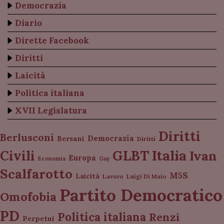
Democrazia
Diario
Dirette Facebook
Diritti
Laicità
Politica italiana
XVII Legislatura
Diritti
Berlusconi
Democrazia
Bersani
Diritti
Italia
GLBT
Civili
Ivan
Europa
Economia
Gay
Scalfarotto
M5S
Laicità
Lavoro
Luigi Di Maio
Partito Democratico
Omofobia
PD
Politica italiana
Renzi
Perpetui