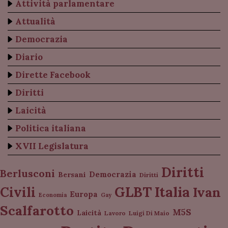
Attività parlamentare
Attualità
Democrazia
Diario
Dirette Facebook
Diritti
Laicità
Politica italiana
XVII Legislatura
Diritti
Berlusconi
Democrazia
Bersani
Diritti
Italia
GLBT
Civili
Ivan
Europa
Economia
Gay
Scalfarotto
M5S
Laicità
Lavoro
Luigi Di Maio