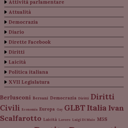
Attività parlamentare
Attualità
Democrazia
Diario
Dirette Facebook
Diritti
Laicità
Politica italiana
XVII Legislatura
Diritti
Berlusconi
Democrazia
Bersani
Diritti
Italia
GLBT
Civili
Ivan
Europa
Economia
Gay
Scalfarotto
M5S
Laicità
Lavoro
Luigi Di Maio