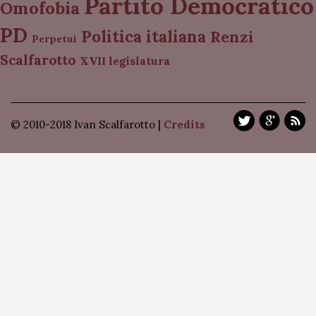
Partito Democratico
Omofobia
PD
Politica italiana
Renzi
Perpetui
Scalfarotto
XVII legislatura
© 2010-2018 Ivan Scalfarotto |
Credits