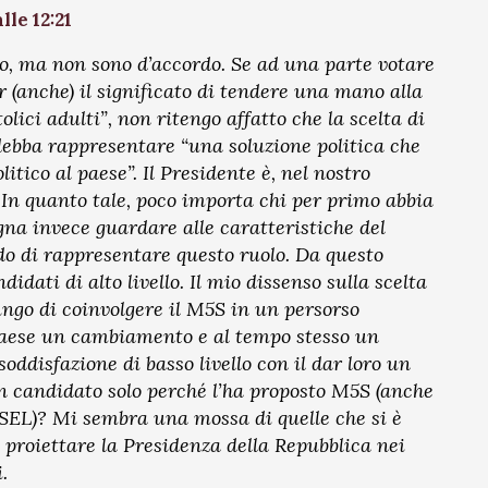
lle 12:21
o, ma non sono d’accordo. Se ad una parte votare
 (anche) il significato di tendere una mano alla
lici adulti”, non ritengo affatto che la scelta di
debba rappresentare “una soluzione politica che
litico al paese”. Il Presidente è, nel nostro
 In quanto tale, poco importa chi per primo abbia
gna invece guardare alle caratteristiche del
do di rappresentare questo ruolo. Da questo
idati di alto livello. Il mio dissenso sulla scelta
ungo di coinvolgere il M5S in un persorso
 Paese un cambiamento e al tempo stesso un
soddisfazione di basso livello con il dar loro un
un candidato solo perché l’ha proposto M5S (anche
 SEL)? Mi sembra una mossa di quelle che si è
è proiettare la Presidenza della Repubblica nei
.