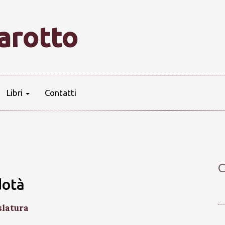
farotto
Libri
Contatti
C
dotà
slatura