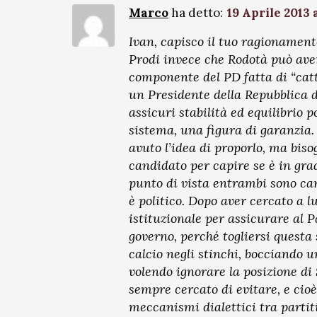
Marco
ha detto:
19 Aprile 2013 a
Ivan, capisco il tuo ragionament
Prodi invece che Rodotà può aver
componente del PD fatta di “catto
un Presidente della Repubblica 
assicuri stabilità ed equilibrio po
sistema, una figura di garanzia.
avuto l’idea di proporlo, ma biso
candidato per capire se è in gra
punto di vista entrambi sono cand
è politico. Dopo aver cercato a l
istituzionale per assicurare al
governo, perché togliersi questa 
calcio negli stinchi, bocciando 
volendo ignorare la posizione di
sempre cercato di evitare, e cio
meccanismi dialettici tra partiti