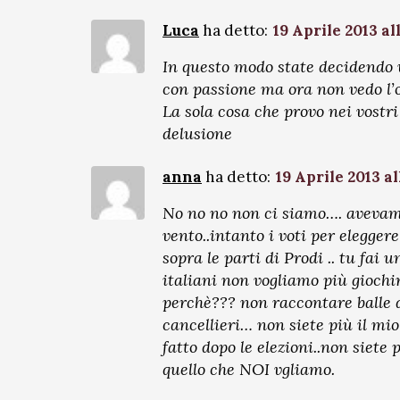
Luca
ha detto:
19 Aprile 2013 all
In questo modo state decidendo v
con passione ma ora non vedo l’o
La sola cosa che provo nei vostri
delusione
anna
ha detto:
19 Aprile 2013 al
No no no non ci siamo…. avevamo 
vento..intanto i voti per elegger
sopra le parti di Prodi .. tu fai 
italiani non vogliamo più gioch
perchè??? non raccontare balle d
cancellieri… non siete più il mio
fatto dopo le elezioni..non siete
quello che NOI vgliamo.