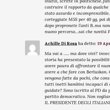
inutili, scritte in politichese..f
costruire il rapporto da qualche
stato assurdo e incomprensibile.
corteggiate M5S per 40 gg, poi di
dopo propronete l’anti B..ma non 
nuovo percorso…sai che novità Pr
Achille Di Rosa
ha detto:
19 Apr
Ma vai a ….. ma dove vivi? invece
storia ha presentato la possibili
avere paura di affrontare il nuov
avere a che fare con Berluskan. C
vengono fatte da pochi, che cons
tutti inetti bambini incapaci di c
guidate? Sono iscritto al PD da p
partito democratico. Non vogliam
IL PRESIDENTE DEGLI ITALIAN