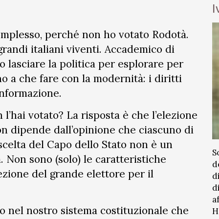
I
omplesso, perché non ho votato Rodotà.
randi italiani viventi. Accademico di
to lasciare la politica per esplorare per
 a che fare con la modernità: i diritti
 informazione.
 l’hai votato? La risposta è che l’elezione
n dipende dall’opinione che ciascuno di
 scelta del Capo dello Stato non è un
S
. Non sono (solo) le caratteristiche
d
ezione del grande elettore per il
d
d
a
o nel nostro sistema costituzionale che
H