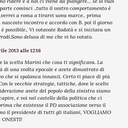
anno ridere e a noi ci viene da piangere… se lo vuoi
 parte cominci ..tutto il vostro comportamento è
.verrei a roma a tirarvi uova marce.. prima
 nascosto incontro e accordo con B. poi il giorno
è possibile.. Vi votavate Rodotà e si iniziava un
odi.Sono delusa di me che vi ho votato.
ile 2013 alle 12:16
 la scelta Marini che cosa ti significava. La
tà di una svolta epocale e avete dimostrato di
o che si spalanca innanzi. Certo ti piace di più
on le vecchie strategie, tattiche, dove le scelte
iderazione avete del popolo della sinistra siamo
apire, e voi nel castello della politica che ci
rima che esistesse il PD associazione verso il
o il presidente di tutti gli italiani, VOGLIAMO
I ONESTI!