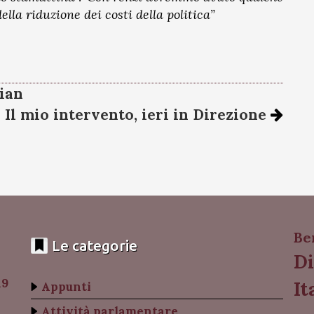
lla riduzione dei costi della politica”
ian
Il mio intervento, ieri in Direzione
Be
Le categorie
Di
19
It
Appunti
Attività parlamentare