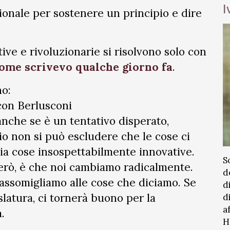
I
onale per sostenere un principio e dire
tive e rivoluzionarie si risolvono solo con
ome scrivevo qualche giorno fa
.
no:
con Berlusconi
anche se è un tentativo disperato,
io non si può escludere che le cose ci
cia cose insospettabilmente innovative.
S
erò, è che noi cambiamo radicalmente.
d
assomigliamo alle cose che diciamo. Se
d
slatura, ci tornerà buono per la
d
a
.
H