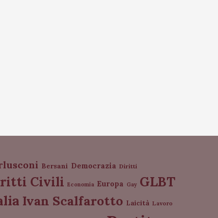
rlusconi
Democrazia
Bersani
Diritti
GLBT
ritti Civili
Europa
Economia
Gay
alia
Ivan Scalfarotto
Laicità
Lavoro