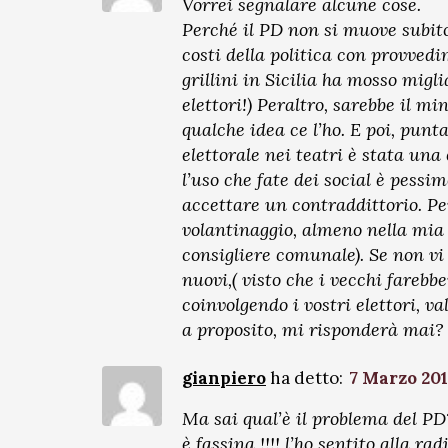
Vorrei segnalare alcune cose.
Perché il PD non si muove subito, 
costi della politica con provved
grillini in Sicilia ha mosso migl
elettori!) Peraltro, sarebbe il m
qualche idea ce l’ho. E poi, pun
elettorale nei teatri è stata un
l’uso che fate dei social è pessi
accettare un contraddittorio. Pe
volantinaggio, almeno nella mia 
consigliere comunale). Se non vi 
nuovi,( visto che i vecchi farebb
coinvolgendo i vostri elettori, va
a proposito, mi risponderà mai?
gianpiero
ha detto:
7 Marzo 201
Ma sai qual’è il problema del P
è fassina !!!! l’ho sentito alla