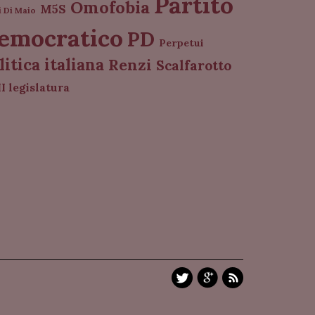
Partito
Omofobia
M5S
i Di Maio
emocratico
PD
Perpetui
litica italiana
Renzi
Scalfarotto
I legislatura