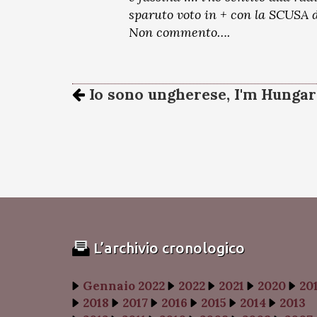
sparuto voto in + con la SCUSA de
Non commento….
Io sono ungherese, I'm Hungar
L’archivio cronologico
Gennaio 2022
2022
2021
2020
20
2018
2017
2016
2015
2014
2013