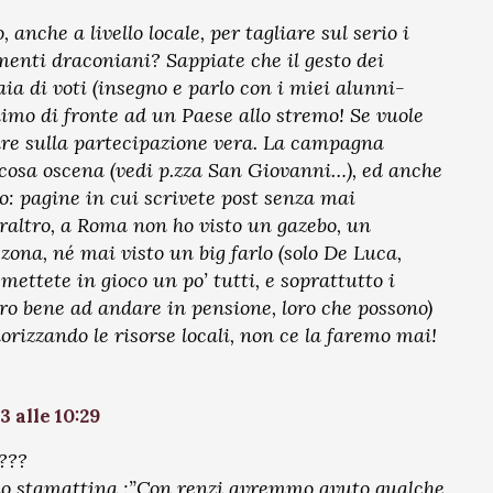
anche a livello locale, per tagliare sul serio i
imenti draconiani? Sappiate che il gesto dei
iaia di voti (insegno e parlo con i miei alunni-
inimo di fronte ad un Paese allo stremo! Se vuole
tare sulla partecipazione vera. La campagna
a cosa oscena (vedi p.zza San Giovanni…), ed anche
mo: pagine in cui scrivete post senza mai
raltro, a Roma non ho visto un gazebo, un
zona, né mai visto un big farlo (solo De Luca,
mettete in gioco un po’ tutti, e soprattutto i
ero bene ad andare in pensione, loro che possono)
lorizzando le risorse locali, non ce la faremo mai!
3 alle 10:29
D???
 radio stamattina :”Con renzi avremmo avuto qualche