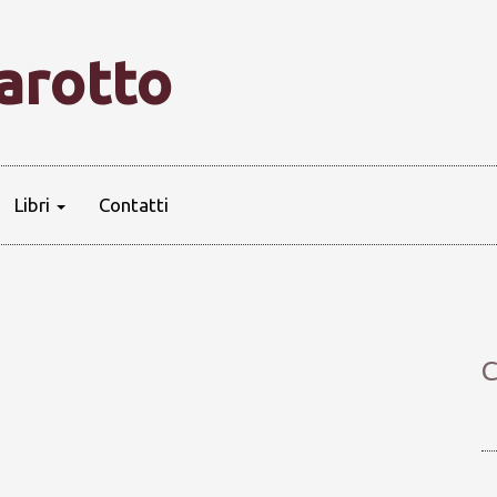
farotto
Libri
Contatti
C