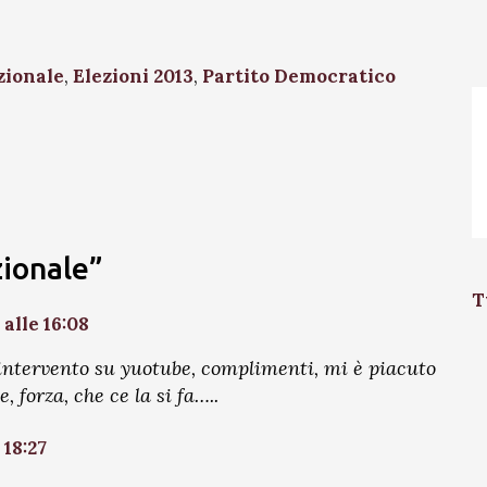
zionale
,
Elezioni 2013
,
Partito Democratico
zionale”
T
alle 16:08
 intervento su yuotube, complimenti, mi è piacuto
, forza, che ce la si fa…..
 18:27