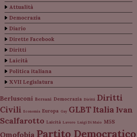
Attualità
Democrazia
Diario
Dirette Facebook
Diritti
Laicità
Politica italiana
XVII Legislatura
Diritti
Berlusconi
Democrazia
Bersani
Diritti
Italia
GLBT
Civili
Ivan
Europa
Economia
Gay
Scalfarotto
M5S
Laicità
Lavoro
Luigi Di Maio
Partito Democratico
Omofobia