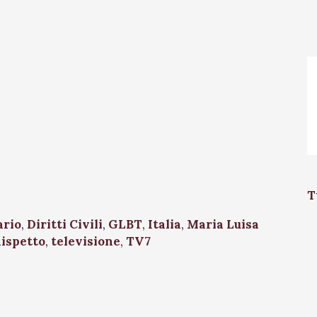
T
ario
,
Diritti Civili
,
GLBT
,
Italia
,
Maria Luisa
ispetto
,
televisione
,
TV7