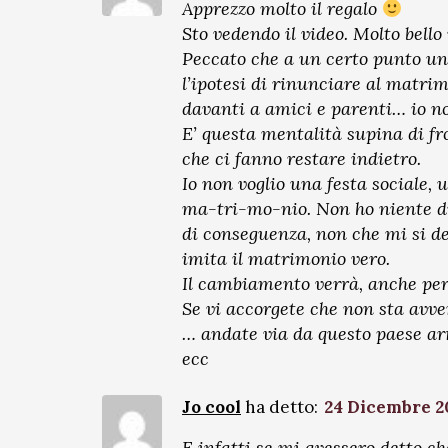
Apprezzo molto il regalo
Sto vedendo il video. Molto bello 
Peccato che a un certo punto un
l’ipotesi di rinunciare al matrimo
davanti a amici e parenti… io non
E’ questa mentalità supina di fr
che ci fanno restare indietro.
Io non voglio una festa sociale, 
ma-tri-mo-nio. Non ho niente di 
di conseguenza, non che mi si d
imita il matrimonio vero.
Il cambiamento verrà, anche per
Se vi accorgete che non sta avv
… andate via da questo paese ar
ecc
Jo cool
ha detto:
24 Dicembre 20
E infatti se mi avessero detto c