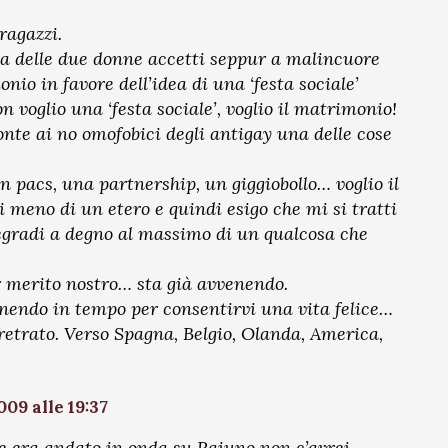
ragazzi.
a delle due donne accetti seppur a malincuore
nio in favore dell’idea di una ‘festa sociale’
 voglio una ‘festa sociale’, voglio il matrimonio!
onte ai no omofobici degli antigay una delle cose
un pacs, una partnership, un giggiobollo… voglio il
meno di un etero e quindi esigo che mi si tratti
egradi a degno al massimo di un qualcosa che
 merito nostro… sta già avvenendo.
enendo in tempo per consentirvi una vita felice…
retrato. Verso Spagna, Belgio, Olanda, America,
09 alle 19:37
he era andato in onda su Raiuno non c’avrei