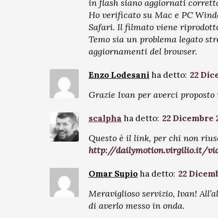
in flash siano aggiornati corret
Ho verificato su Mac e PC Wind
Safari. Il filmato viene riprodot
Temo sia un problema legato str
aggiornamenti del browser.
Enzo Lodesani
ha detto:
22 Dic
Grazie Ivan per averci proposto 
scalpha
ha detto:
22 Dicembre 2
Questo è il link, per chi non rius
http://dailymotion.virgilio.it/
Omar Supio
ha detto:
22 Dicemb
Meraviglioso servizio, Ivan! All’
di averlo messo in onda.