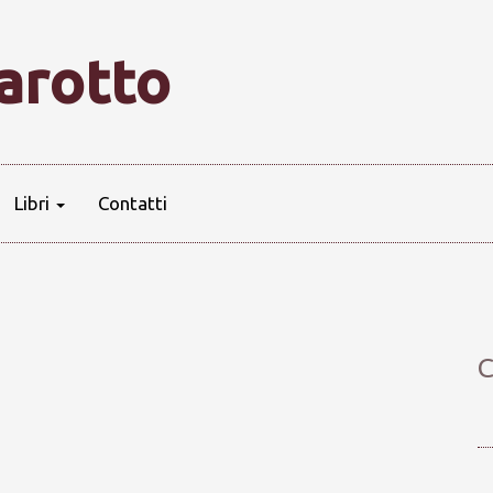
farotto
Libri
Contatti
C