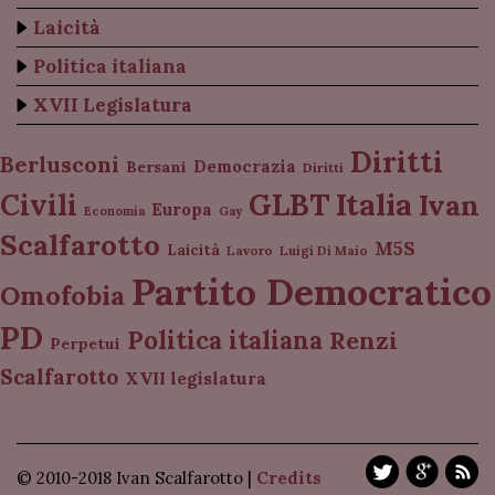
Laicità
Politica italiana
XVII Legislatura
Diritti
Berlusconi
Democrazia
Bersani
Diritti
Italia
GLBT
Civili
Ivan
Europa
Economia
Gay
Scalfarotto
M5S
Laicità
Lavoro
Luigi Di Maio
Partito Democratico
Omofobia
PD
Politica italiana
Renzi
Perpetui
Scalfarotto
XVII legislatura
© 2010-2018 Ivan Scalfarotto |
Credits