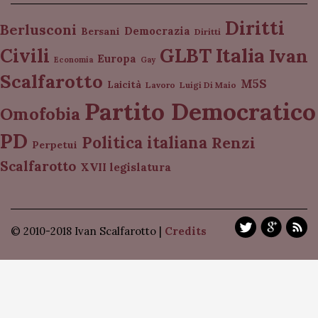
Diritti
Berlusconi
Democrazia
Bersani
Diritti
Italia
GLBT
Civili
Ivan
Europa
Economia
Gay
Scalfarotto
M5S
Laicità
Lavoro
Luigi Di Maio
Partito Democratico
Omofobia
PD
Politica italiana
Renzi
Perpetui
Scalfarotto
XVII legislatura
© 2010-2018 Ivan Scalfarotto |
Credits