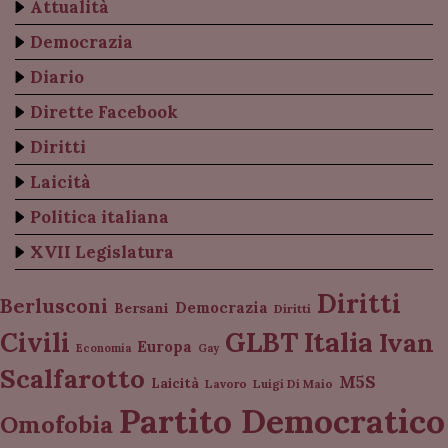
Attualità
Democrazia
Diario
Dirette Facebook
Diritti
Laicità
Politica italiana
XVII Legislatura
Diritti
Berlusconi
Democrazia
Bersani
Diritti
Italia
GLBT
Civili
Ivan
Europa
Economia
Gay
Scalfarotto
M5S
Laicità
Lavoro
Luigi Di Maio
Partito Democratico
Omofobia