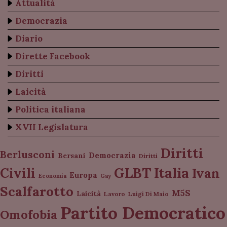
Attualità
Democrazia
Diario
Dirette Facebook
Diritti
Laicità
Politica italiana
XVII Legislatura
Diritti
Berlusconi
Democrazia
Bersani
Diritti
Italia
GLBT
Civili
Ivan
Europa
Economia
Gay
Scalfarotto
M5S
Laicità
Lavoro
Luigi Di Maio
Partito Democratico
Omofobia