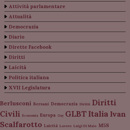
Attività parlamentare
Attualità
Democrazia
Diario
Dirette Facebook
Diritti
Laicità
Politica italiana
XVII Legislatura
Diritti
Berlusconi
Democrazia
Bersani
Diritti
Italia
GLBT
Civili
Ivan
Europa
Economia
Gay
Scalfarotto
M5S
Laicità
Lavoro
Luigi Di Maio