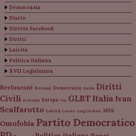
Democrazia
Diario
Dirette Facebook
Diritti
Laicità
Politica italiana
XVII Legislatura
Diritti
Berlusconi
Democrazia
Bersani
Diritti
Italia
GLBT
Civili
Ivan
Europa
Economia
Gay
Scalfarotto
M5S
Laicità
Lavoro
Luigi Di Maio
Partito Democratico
Omofobia
PD
Politica italiana
Renzi