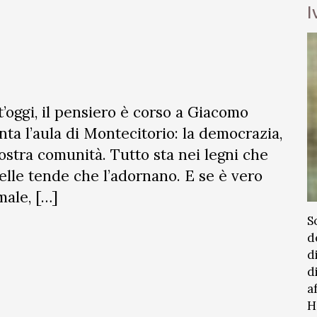
I
1
’oggi, il pensiero è corso a Giacomo
ta l’aula di Montecitorio: la democrazia,
 nostra comunità. Tutto sta nei legni che
nelle tende che l’adornano. E se è vero
male, […]
S
d
d
d
a
H