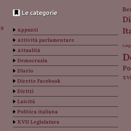
Be
Le categorie
Di
19
It
Appunti
Attività parlamentare
Luig
Attualità
D
Democrazia
Po
Diario
XVI
Dirette Facebook
Diritti
Laicità
Politica italiana
XVII Legislatura