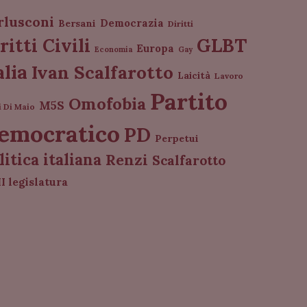
rlusconi
Democrazia
Bersani
Diritti
GLBT
ritti Civili
Europa
Economia
Gay
alia
Ivan Scalfarotto
Laicità
Lavoro
Partito
Omofobia
M5S
i Di Maio
emocratico
PD
Perpetui
litica italiana
Renzi
Scalfarotto
I legislatura