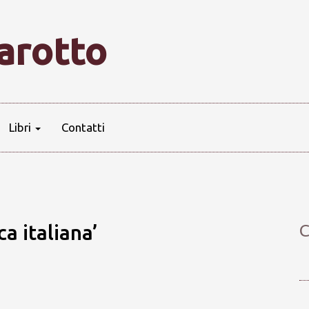
farotto
Libri
Contatti
ca italiana’
C