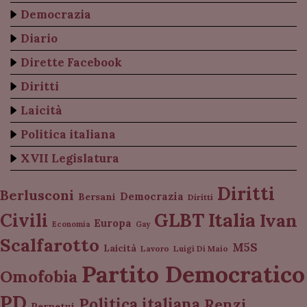
Democrazia
Diario
Dirette Facebook
Diritti
Laicità
Politica italiana
XVII Legislatura
Diritti
Berlusconi
Democrazia
Bersani
Diritti
Italia
GLBT
Civili
Ivan
Europa
Economia
Gay
Scalfarotto
M5S
Laicità
Lavoro
Luigi Di Maio
Partito Democratico
Omofobia
PD
Politica italiana
Renzi
Perpetui