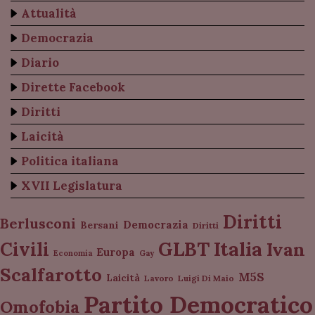
Attualità
Democrazia
Diario
Dirette Facebook
Diritti
Laicità
Politica italiana
XVII Legislatura
Diritti
Berlusconi
Democrazia
Bersani
Diritti
Italia
GLBT
Civili
Ivan
Europa
Economia
Gay
Scalfarotto
M5S
Laicità
Lavoro
Luigi Di Maio
Partito Democratico
Omofobia