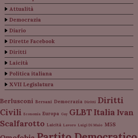
Attualità
Democrazia
Diario
Dirette Facebook
Diritti
Laicità
Politica italiana
XVII Legislatura
Diritti
Berlusconi
Democrazia
Bersani
Diritti
Italia
GLBT
Civili
Ivan
Europa
Economia
Gay
Scalfarotto
M5S
Laicità
Lavoro
Luigi Di Maio
Partito Democratico
Omofobia