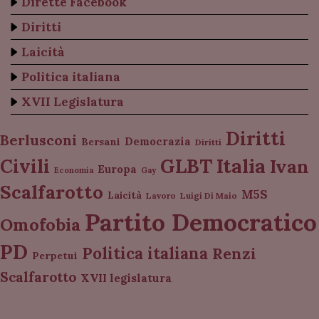
Dirette Facebook
Diritti
Laicità
Politica italiana
XVII Legislatura
Diritti
Berlusconi
Democrazia
Bersani
Diritti
Italia
GLBT
Civili
Ivan
Europa
Economia
Gay
Scalfarotto
M5S
Laicità
Lavoro
Luigi Di Maio
Partito Democratico
Omofobia
PD
Politica italiana
Renzi
Perpetui
Scalfarotto
XVII legislatura