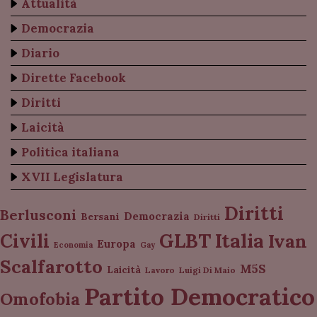
Attualità
Democrazia
Diario
Dirette Facebook
Diritti
Laicità
Politica italiana
XVII Legislatura
Diritti
Berlusconi
Democrazia
Bersani
Diritti
Italia
GLBT
Civili
Ivan
Europa
Economia
Gay
Scalfarotto
M5S
Laicità
Lavoro
Luigi Di Maio
Partito Democratico
Omofobia