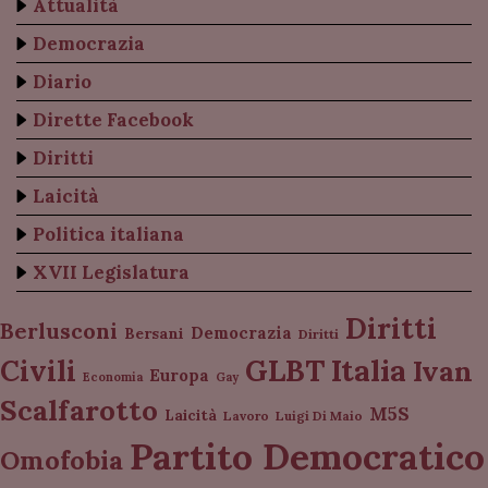
Attualità
Democrazia
Diario
Dirette Facebook
Diritti
Laicità
Politica italiana
XVII Legislatura
Diritti
Berlusconi
Democrazia
Bersani
Diritti
Italia
GLBT
Civili
Ivan
Europa
Economia
Gay
Scalfarotto
M5S
Laicità
Lavoro
Luigi Di Maio
Partito Democratico
Omofobia