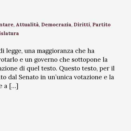
ntare
,
Attualità
,
Democrazia
,
Diritti
,
Partito
islatura
o di legge, una maggioranza che ha
votarlo e un governo che sottopone la
zione di quel testo. Questo testo, per il
to dal Senato in un’unica votazione e la
e a […]