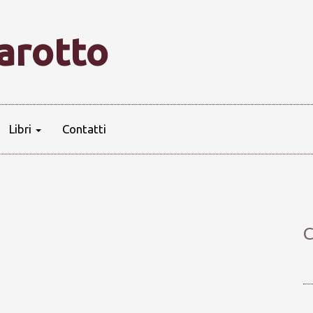
farotto
Libri
Contatti
C