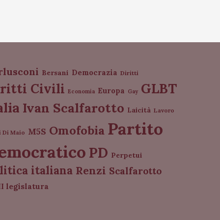
rlusconi
Democrazia
Bersani
Diritti
GLBT
ritti Civili
Europa
Economia
Gay
alia
Ivan Scalfarotto
Laicità
Lavoro
Partito
Omofobia
M5S
i Di Maio
emocratico
PD
Perpetui
litica italiana
Renzi
Scalfarotto
I legislatura