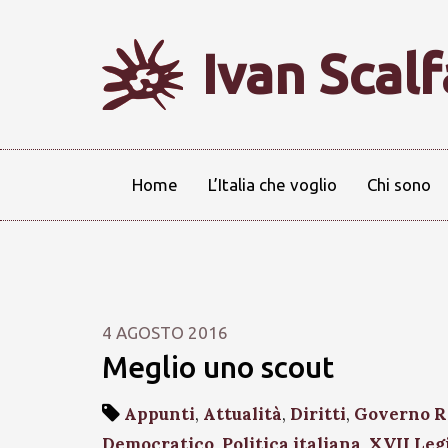
Ivan Scal
Home
L’Italia che voglio
Chi sono
4 AGOSTO 2016
Meglio uno scout
Appunti
,
Attualità
,
Diritti
,
Governo R
Democratico
,
Politica italiana
,
XVII Leg