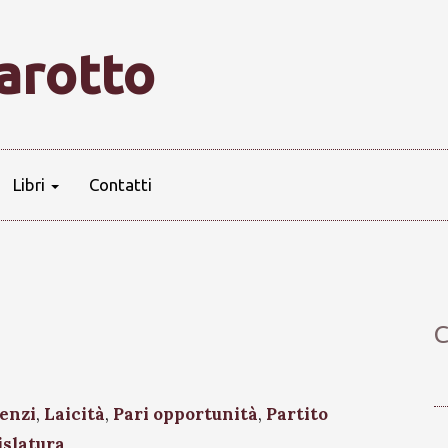
farotto
Libri
Contatti
C
enzi
,
Laicità
,
Pari opportunità
,
Partito
islatura