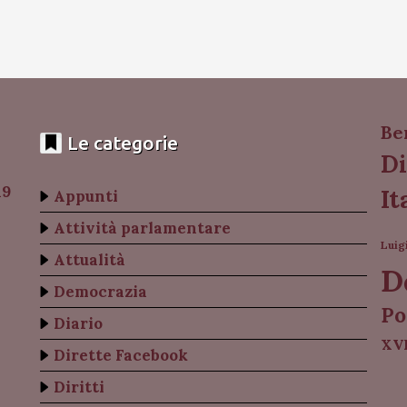
Be
Le categorie
Di
19
It
Appunti
Attività parlamentare
Luig
Attualità
D
Democrazia
Po
Diario
XVI
Dirette Facebook
Diritti