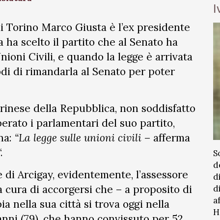
I
di Torino Marco Giusta è l’ex presidente
a ha scelto il partito che al Senato ha
nioni Civili, e quando la legge è arrivata
odi di rimandarla al Senato per poter
orinese della Repubblica, non soddisfatto
ato i parlamentari del suo partito,
ona:
“La legge sulle unioni civili
– afferma
“.
S
d
 di Arcigay, evidentemente, l’assessore
d
 cura di accorgersi che – a proposito di
d
a
a nella sua città si trova oggi nella
H
anni (79), che hanno convissuto per 52