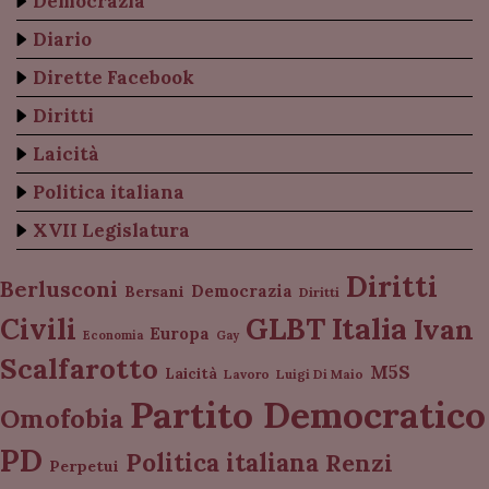
Democrazia
Diario
Dirette Facebook
Diritti
Laicità
Politica italiana
XVII Legislatura
Diritti
Berlusconi
Democrazia
Bersani
Diritti
Italia
GLBT
Civili
Ivan
Europa
Economia
Gay
Scalfarotto
M5S
Laicità
Lavoro
Luigi Di Maio
Partito Democratico
Omofobia
PD
Politica italiana
Renzi
Perpetui