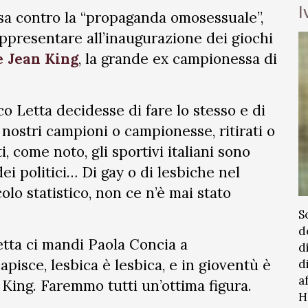
I
ssa contro la “propaganda omosessuale”,
ppresentare all’inaugurazione dei giochi
e Jean King
, la grande ex campionessa di
o Letta decidesse di fare lo stesso e di
nostri campioni o campionesse, ritirati o
ti, come noto, gli sportivi italiani sono
ei politici… Di gay o di lesbiche nel
olo statistico, non ce n’è mai stato
S
d
Letta ci mandi Paola Concia a
d
capisce, lesbica è lesbica, e in gioventù è
d
a
 King. Faremmo tutti un’ottima figura.
H