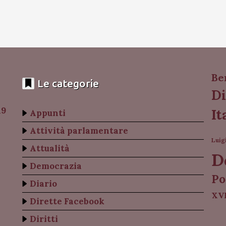
Be
Le categorie
Di
19
It
Appunti
Attività parlamentare
Luig
Attualità
D
Democrazia
Po
Diario
XVI
Dirette Facebook
Diritti