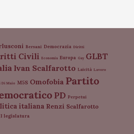
rlusconi
Democrazia
Bersani
Diritti
GLBT
ritti Civili
Europa
Economia
Gay
alia
Ivan Scalfarotto
Laicità
Lavoro
Partito
Omofobia
M5S
i Di Maio
emocratico
PD
Perpetui
litica italiana
Renzi
Scalfarotto
I legislatura