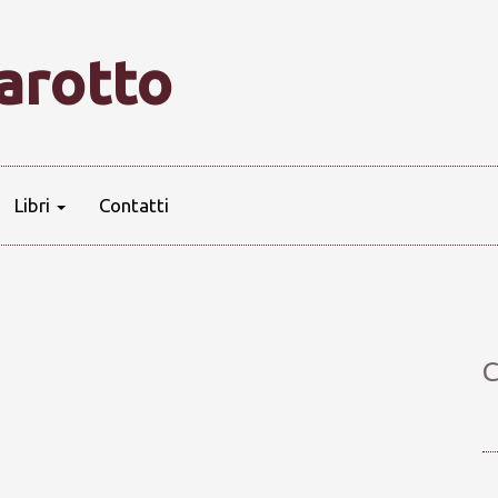
farotto
Libri
Contatti
C