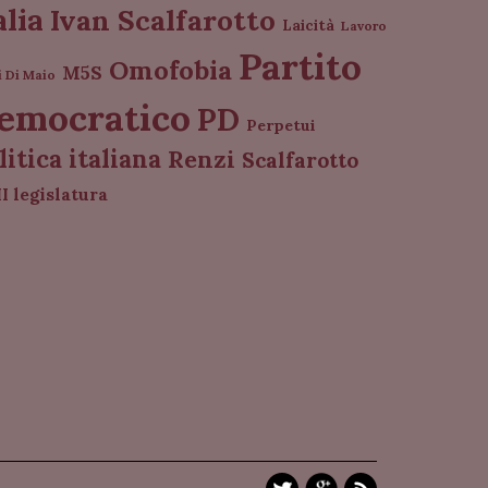
alia
Ivan Scalfarotto
Laicità
Lavoro
Partito
Omofobia
M5S
i Di Maio
emocratico
PD
Perpetui
litica italiana
Renzi
Scalfarotto
I legislatura