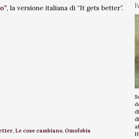
I
o”
, la versione italiana di “It gets better”.
S
d
d
d
a
etter
,
Le cose cambiano
,
Omofobia
H