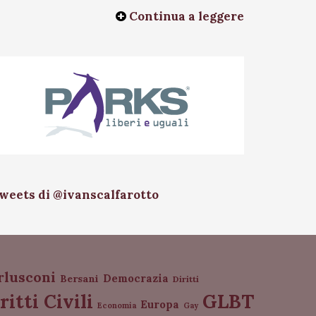
Continua a leggere
weets di @ivanscalfarotto
rlusconi
Democrazia
Bersani
Diritti
GLBT
ritti Civili
Europa
Economia
Gay