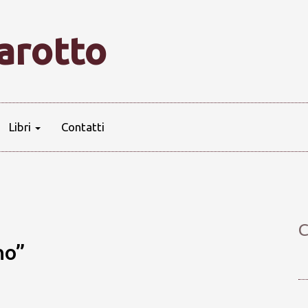
farotto
Libri
Contatti
C
no”