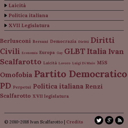
Laicità
Politica italiana
XVII Legislatura
Diritti
Berlusconi
Democrazia
Bersani
Diritti
Italia
GLBT
Civili
Ivan
Europa
Economia
Gay
Scalfarotto
M5S
Laicità
Lavoro
Luigi Di Maio
Partito Democratico
Omofobia
PD
Politica italiana
Renzi
Perpetui
Scalfarotto
XVII legislatura
© 2010-2018 Ivan Scalfarotto |
Credits